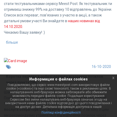
стати тестувальниками сервісу Meest Post. Як тестувальник ти
отримаєш знижку 99% на доставку 10 відправлень до України.
Список всіх переваг, пов'язаних з участю в акції, а також
детальні умови участі Ви знайдете в
наших новинах від
14.10.2020.
Чекаємо Вашу заявку! :)
більше
16-10-2020
Коротка перерва в роботі послуги відправки посилок
x
Информация о файлах cookies
через пункти DHL
Повідомляємо, що сервіс www.meestpost.com використовує файли
cookie («cookies») та інші схожі технології, також в рекламних цілях. В
Шановні Клієнти та Партнери!
налаштуваннях веб-браузера можна заблокувати або обмежити
можливість передачі файлів cookie. Подальше користування
Повідомляємо, що
з суботи 17.10.2020 р. з 15:00 до неділі
Сервісом без зміни налаштувань веб-браузера означає згоду на
використання нами файлів cookie відповідно до цього повідомлення і
18.10.2020 р. до 09:00 у зв'язку з технічними роботами
на доступ до них. Детальна інформація доступна в нашій
послуги оператора DHL будуть недоступні
. У зв'язку з цим
Політиці конфіденційності
ми рекомендуємо утриматися від відправки посилок через