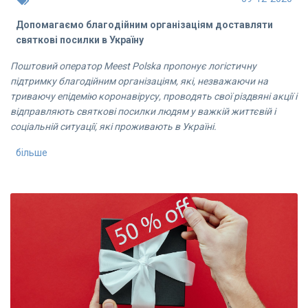
Допомагаємо благодійним організаціям доставляти
святкові посилки в Україну
Поштовий оператор Meest Polska пропонує логістичну
підтримку благодійним організаціям, які, незважаючи на
триваючу епідемію коронавірусу, проводять свої різдвяні акції і
відправляють святкові посилки людям у важкій життєвій і
соціальній ситуації, які проживають в Україні.
більше