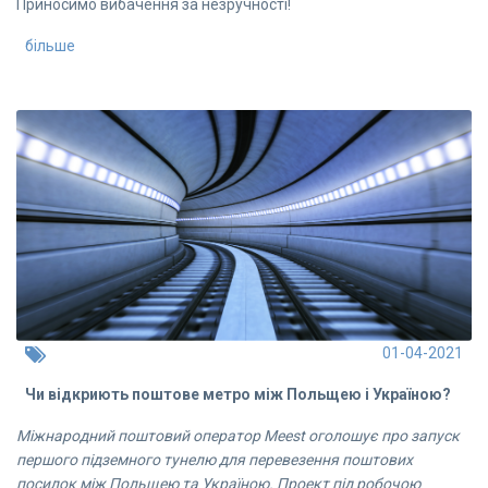
Приносимо вибачення за незручності!
більше
01-04-2021
Чи відкриють поштове метро між Польщею і Україною?
Міжнародний поштовий оператор Meest оголошує про запуск
першого підземного тунелю для перевезення поштових
посилок між Польщею та Україною. Проект під робочою